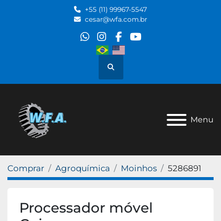
+55 (11) 99967-5547
cesar@wfa.com.br
whatsapp
instagram
facebook
youtube
Pesquisar
Menu
Comprar
Agroquímica
Moinhos
5286891
Processador móvel