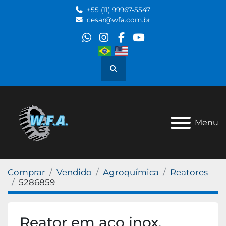
+55 (11) 99967-5547
cesar@wfa.com.br
whatsapp
instagram
facebook
youtube
Pesquisar
Menu
Comprar
Vendido
Agroquímica
Reatores
5286859
Reator em aço inox,