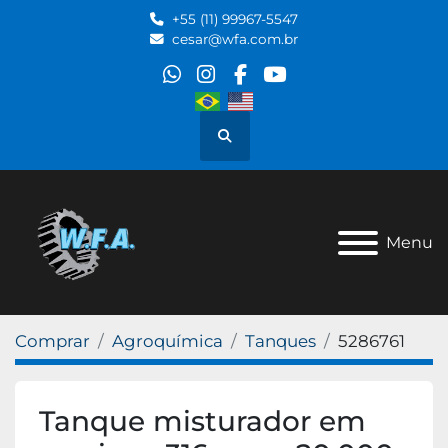
+55 (11) 99967-5547
cesar@wfa.com.br
whatsapp
instagram
facebook
youtube
Pesquisar
Menu
Comprar
Agroquímica
Tanques
5286761
Tanque misturador em