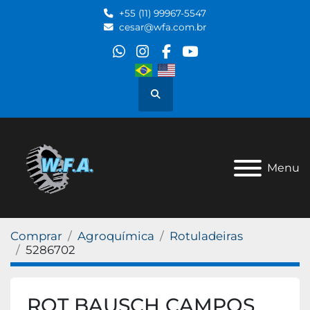
+55 (11) 99967-5547
cesar@wfa.com.br
whatsapp
instagram
facebook
youtube
Pesquisar
Menu
Comprar
Agroquímica
Rotuladeiras
5286702
ROT BAUSCH CAMPOS