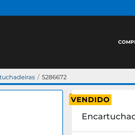
COM
tuchadeiras
5286672
VENDIDO
Encartuchad