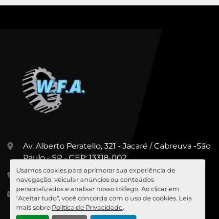
Av. Alberto Peratello, 321 - Jacaré / Cabreuva -São
Paulo - SP - CEP: 13318-002
Usamos cookies para aprimorar sua experiência de
+55 (11) 99967-5547
navegação, veicular anúncios ou conteúdos
personalizados e analisar nosso tráfego. Ao clicar em
cesar@wfa.com.br
"Aceitar tudo", você concorda com o uso de cookies. Leia
mais sobre
Política de Privacidade
.