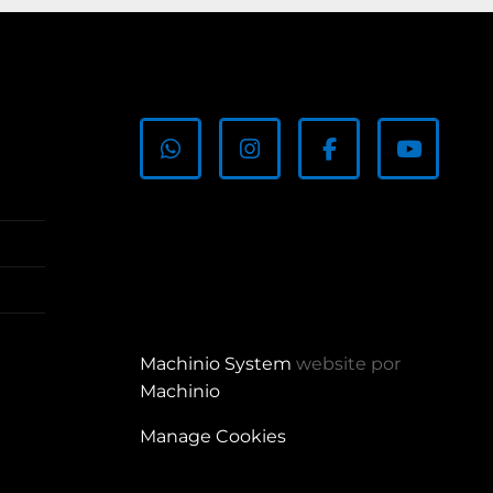
whatsapp
instagram
facebook
youtub
Machinio System
website por
Machinio
Manage Cookies