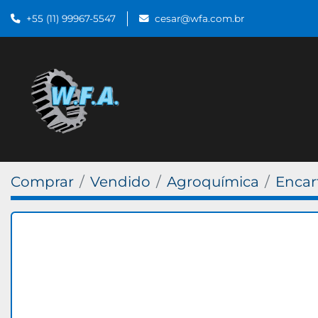
+55 (11) 99967-5547
cesar@wfa.com.br
Comprar
Vendido
Agroquímica
Encar