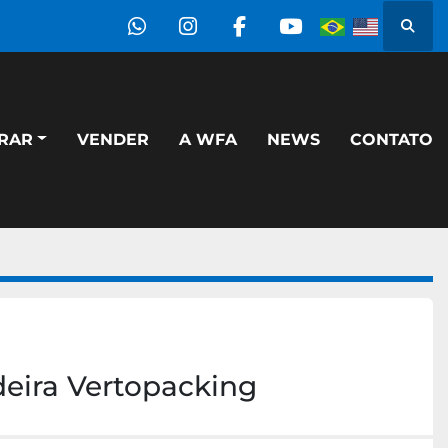
Pesqu
whatsapp
instagram
facebook
youtube
PRAR
VENDER
A WFA
NEWS
CONTATO
eira Vertopacking