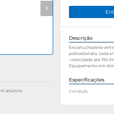
Ent
Descrição
Encartuchadeira vertic
policarbonato, toda em
, velocidade até 150 /m
Equipamento em ótimo
Especificações
mir anúncio
Condição