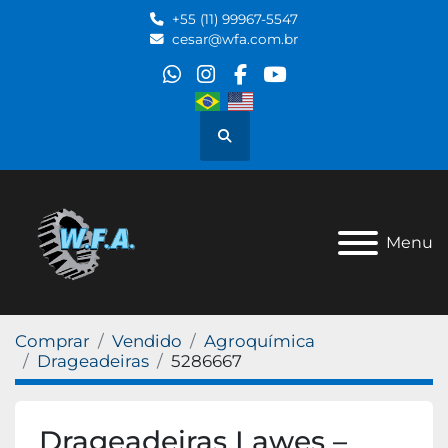
+55 (11) 99967-5547
cesar@wfa.com.br
whatsapp
instagram
facebook
youtube
Pesquisar
Menu
Comprar
Vendido
Agroquímica
Drageadeiras
5286667
Drageadeiras Lawes –