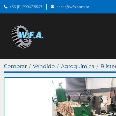
+55 (11) 99967-5547
cesar@wfa.com.br
Comprar
Vendido
Agroquímica
Bliste