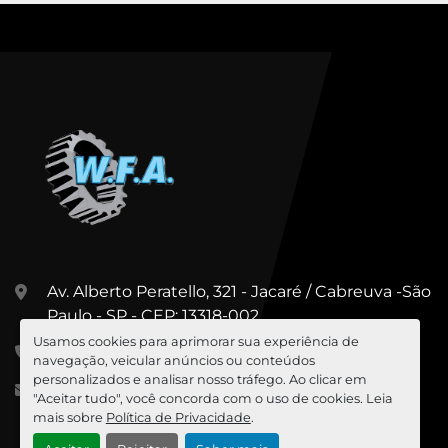
Av. Alberto Peratello, 321 - Jacaré / Cabreuva -São
Paulo - SP - CEP: 13318-002
Usamos cookies para aprimorar sua experiência de
+55 (11) 99967-5547
navegação, veicular anúncios ou conteúdos
personalizados e analisar nosso tráfego. Ao clicar em
cesar@wfa.com.br
"Aceitar tudo", você concorda com o uso de cookies. Leia
mais sobre
Política de Privacidade
.