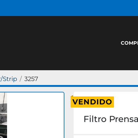
COM
r/Strip
3257
VENDIDO
Filtro Prens