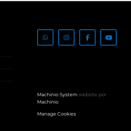
whatsapp
instagram
facebook
youtub
Machinio System
website por
Machinio
Manage Cookies