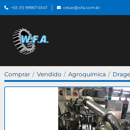
+55 (11) 99967-5547
cesar@wfa.com.br
Comprar
Vendido
Agroquímica
Drage