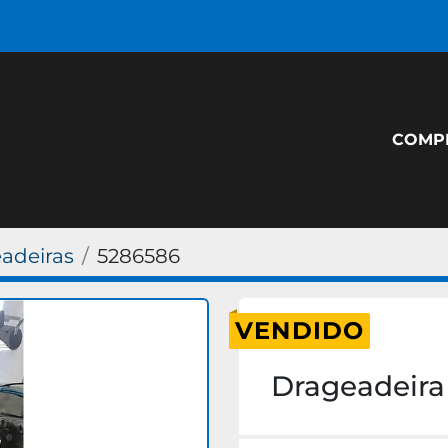
COM
adeiras
5286586
VENDIDO
Drageadeira