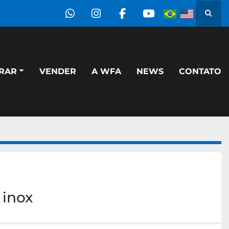
Pesqu
whatsapp
instagram
facebook
youtube
PRAR
VENDER
A WFA
NEWS
CONTATO
 inox