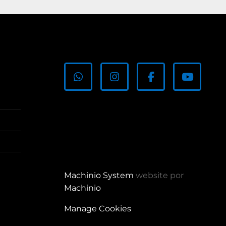
whatsapp
instagram
facebook
youtub
Machinio System
website por
Machinio
Manage Cookies