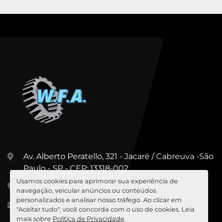
Av. Alberto Peratello, 321 - Jacaré / Cabreuva -São
Paulo - SP - CEP: 13318-002
Usamos cookies para aprimorar sua experiência de
+55 (11) 99967-5547
navegação, veicular anúncios ou conteúdos
personalizados e analisar nosso tráfego. Ao clicar em
cesar@wfa.com.br
"Aceitar tudo", você concorda com o uso de cookies. Leia
mais sobre
Política de Privacidade
.