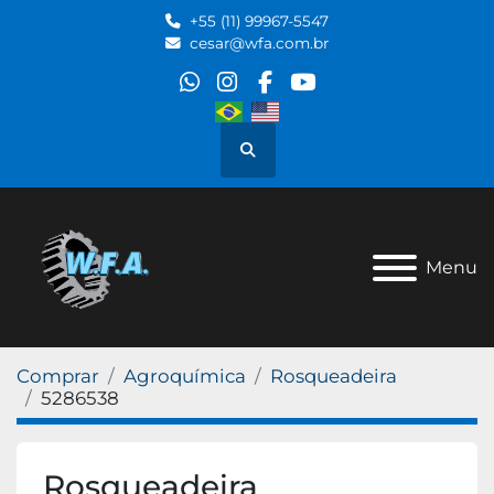
+55 (11) 99967-5547
cesar@wfa.com.br
whatsapp
instagram
facebook
youtube
Pesquisar
Menu
Comprar
Agroquímica
Rosqueadeira
5286538
Rosqueadeira