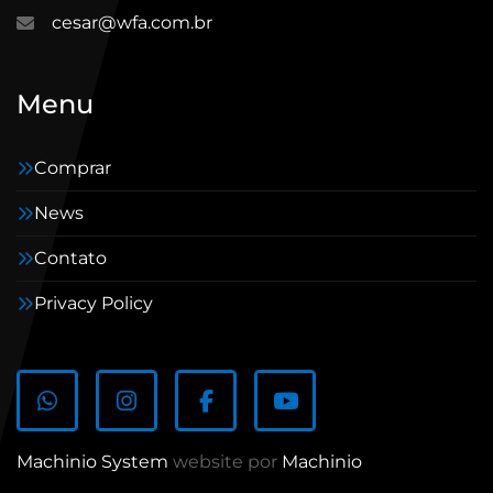
cesar@wfa.com.br
Menu
Comprar
News
Contato
Privacy Policy
whatsapp
instagram
facebook
youtube
Machinio System
website por
Machinio