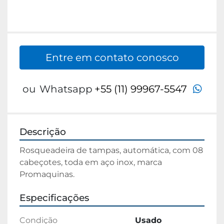
Entre em contato conosco
wha
ou
Whatsapp
+55 (11) 99967-5547
Descrição
Rosqueadeira de tampas, automática, com 08 
cabeçotes, toda em aço inox, marca 
Promaquinas.
Especificações
Condição
Usado