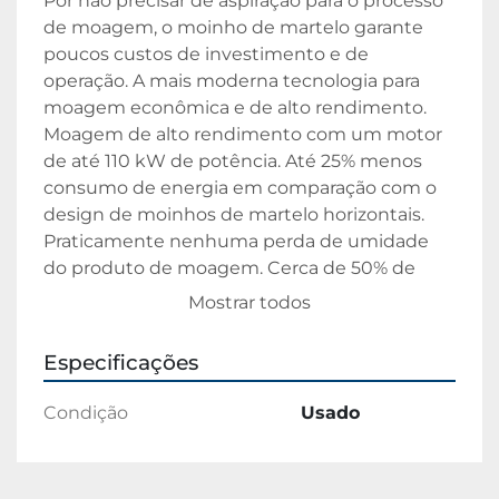
Por não precisar de aspiração para o processo 
de moagem, o moinho de martelo garante 
poucos custos de investimento e de 
operação. A mais moderna tecnologia para 
moagem econômica e de alto rendimento. 
Moagem de alto rendimento com um motor 
de até 110 kW de potência. Até 25% menos 
consumo de energia em comparação com o 
design de moinhos de martelo horizontais. 
Praticamente nenhuma perda de umidade 
do produto de moagem. Cerca de 50% de 
redução da emissão de ruídos em 
Mostrar todos
comparação com os moinhos de martelo 
horizontais. Funcionamento flexível através 
Especificações
de curtos períodos de trocas. O acesso fácil à 
máquina e a fácil troca de peneira e de 
Condição
Usado
martelo minimizam o tempo de paralisação. 
Usando o princípio da contracorrente, o freio 
do rotor interrompe o rotor 