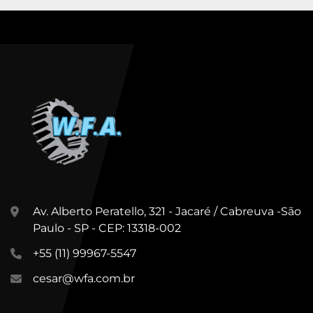
instantaneamente. Design e características 
excepcionais que exigem pouca manutenção. 
Materiais de alta qualidade e câmaras de 
moagem reduzem o desgaste e, assim, a 
necessidade de manutenção.

Equipamento a pronta entrega em nossa 
unidade Cabreuva/SP.
Av. Alberto Peratello, 321 - Jacaré / Cabreuva -São
Paulo - SP - CEP: 13318-002
+55 (11) 99967-5547
cesar@wfa.com.br