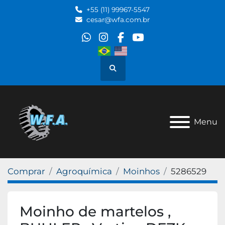
+55 (11) 99967-5547
cesar@wfa.com.br
whatsapp
instagram
facebook
youtube
Pesquisar
Menu
Comprar
Agroquímica
Moinhos
5286529
Moinho de martelos ,