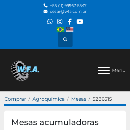
+55 (11) 99967-5547
cesar@wfa.com.br
whatsapp
instagram
facebook
youtube
Pesquisar
Menu
Comprar
Agroquímica
Mesas
5286515
Mesas acumuladoras